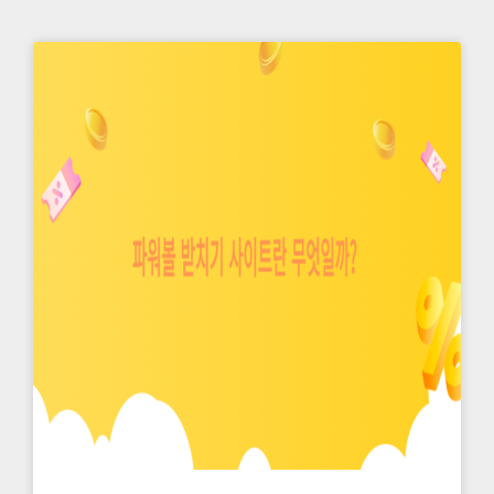
파워볼 받치기 사이트란 무엇일
까?
정보글