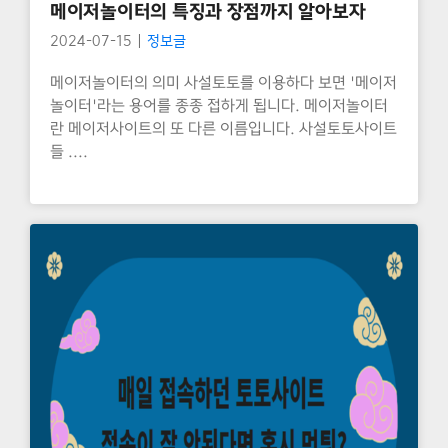
메이저놀이터의 특징과 장점까지 알아보자
2024-07-15
|
정보글
메이저놀이터의 의미 사설토토를 이용하다 보면 '메이저
놀이터'라는 용어를 종종 접하게 됩니다. 메이저놀이터
란 메이저사이트의 또 다른 이름입니다. 사설토토사이트
들 ....
매일 접속하던 토토사이트 접속