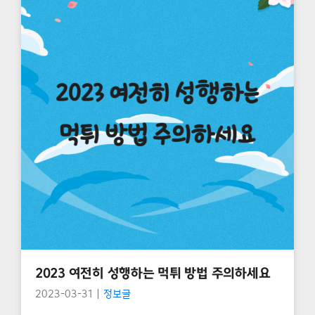
2023 여전히 성행하는 먹튀 방
법 주의하세요
정보글
2023 여전히 성행하는 먹튀 방법 주의하세요
2023-03-31
|
정보글