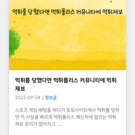
먹튀를 당했다면 먹튀폴리스 커
뮤니티에 먹튀제보
정보글
먹튀를 당했다면 먹튀폴리스 커뮤니티에 먹튀
제보
2022-09-24
|
정보글
스포츠 게임 배팅을 하다가 토토사이트에서 먹튀를 당하
면 이 사실을 빠르게 먹튀폴리스 메신저에 알리는 먹튀
제보 문의가 많아지고 ....