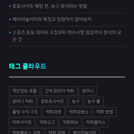
토토사이트 베팅 전, 농구 분석하는 방법
메이저놀이터의 특징과 장점까지 알아보자
스포츠 토토 데이터 수집부터 변수사항 점검까지 분석의 모
든 것
태그 클라우드
개인정보 유출
고액 환전자 먹튀
꽁머니
꽁머니 먹튀
꽁토토사이트
농구
농구 룰
롤링 수익 구조
먹튀검증
먹튀검증소
먹튀 방법
먹튀사이트
먹튀신고
먹튀제보
먹튀폴리스