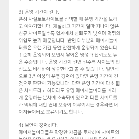
3) 운영 기간이 길다.
흔히 사설토토사이트를 선택할 때 운영 기간을 보라
고 이야기합니다. 개설하고 기간이 얼마 지나지 않은
신규 사이트일수록 업계에서 신뢰도가 낮으며 먹튀의
위험도 높기 때문입니다. 반면 대부분의 메이저놀이
터들은 오랜 기간 동안 안전하게 운영되어 왔습니다.
꾸준히 운영되어 오면서 쌓아온 명성과 신뢰도도 높
은 수준입니다. 운영 기간이 길면 길수록 사이트의 안
전도도 비례하여 상승한다고 볼 수 있습니다. 일반적
으로 3년 이상의 운영 경력이 있다면 운영 기간이 긴
것으로 판단이 가능합니다. 다만 운영 기간이 다소 짧
은 사이트라고 하더라도 유명 메이저놀이터를 여러
개 운영하는 본사에 소속되어 있으며 다른 사이트들
과 먹튀에 대한 연대 보증이 이루어지는 경우라면 메
이저놀이터로 분류되기도 합니다.
4) 보안이 강력하다.
메이저놀이터들은 막강한 자금을 투자하여 사이트의