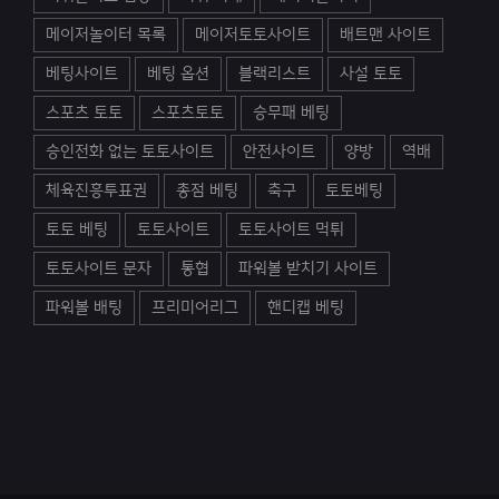
먹튀폴리스 검증
먹튀 피해
메이저놀이터
메이저놀이터 목록
메이저토토사이트
배트맨 사이트
베팅사이트
베팅 옵션
블랙리스트
사설 토토
스포츠 토토
스포츠토토
승무패 베팅
승인전화 없는 토토사이트
안전사이트
양방
역배
체육진흥투표권
총점 베팅
축구
토토베팅
토토 베팅
토토사이트
토토사이트 먹튀
토토사이트 문자
통협
파워볼 받치기 사이트
파워볼 배팅
프리미어리그
핸디캡 베팅