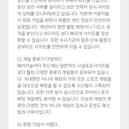
보안을 안전하게 유지하기 위해서 최선을 다합니다.
최신 보안 서버를 설치하고 보안 인력이 상시 사이트
의 상태를 모니터링하고 있습니다. 덕분에 이용자들
이 회원 가입을 하면서 제출한 개인 정보가 안전하게
보호됩니다. 예상하지 못한 불법 해킹이나 디도스 공
격을 받는다고 하더라도 보다 빠르게 사이트를 정상
화할 수 있습니다. 또한 수사기관의 잦은 단속 활동으
로부터도 사이트를 안전하게 지킬 수 있습니다.
5) 게임 종류가 다양하다.
메이저놀이터 피드에는 일반적인 사설토토사이트들
보다 훨씬 다양한 종류의 게임들이 준비되어 있습니
다. 국내뿐만 아니라 해외의 거의 모든 스포츠 게임들
을 대상으로 베팅을 할 수 있도록 시스템이 구축되어
있습니다. 또한 지연 없이 실시간으로 라이브스포츠
베팅 게임에도 참여할 수 있습니다. 단순히 게임의 종
류만 다양한 것이 아니라 게임의 접속과 운영도 매끄
럽게 이루어집니다.
6) 회원 가입이 어렵다.