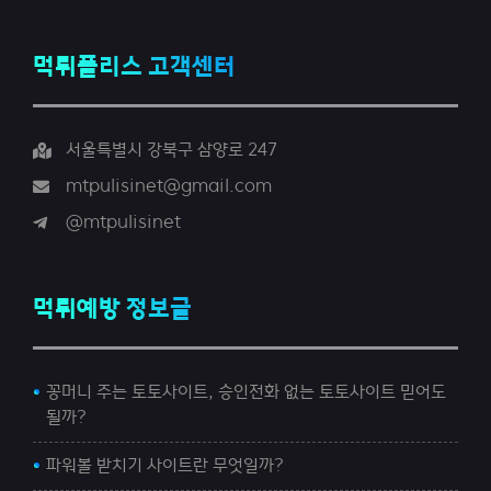
먹튀폴리스 고객센터
서울특별시 강북구 삼양로 247
mtpulisinet@gmail.com
@mtpulisinet
먹튀예방 정보글
꽁머니 주는 토토사이트, 승인전화 없는 토토사이트 믿어도
될까?
파워볼 받치기 사이트란 무엇일까?