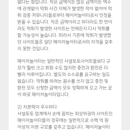
없다는 점입니다. 작은 금액이든 많은 금액이든 액수
에 관계없이 먹튀 사건 자체가 발생한 적이 없어야 먹
튀 검증 커뮤니티들로부터 메이저놀이터로서 인정을
받을 수 있습니다. 작은 금액이라고 하더라도 한 번이
라도 먹튀가 발생한 사이트는 언제든지 다시 먹튀를
할 가능성이 높습니다. 따라서 기존에 먹튀가 발생했
던 사이트들은 일단 메이저놀이터로서의 자격을 갖추
지 못한 것입니다.
메이저놀이터는 일반적인 사설토토사이트들보다 규
모가 훨씬 크고 회원 수도 많지만 충전과 환전은 더
빨리 이루어집니다. 별도의 수수료를 요구하는 일도
없습니다. 먹튀를 하려는 꼼수를 쓰지 않고 충전 및
환전 모두 신청한 금액이 모두 정확하게 오고 가는 곳
이 바로 메이저놀이터입니다.
2) 자본력이 우수하다.
사설토토 업계에서 손에 꼽히는 최상위권의 사이트인
메이저놀이터들의 경우에는 일반적으로 수백 억 원
이상의 자본 규모를 갖추고 있습니다. 메이저놀이터