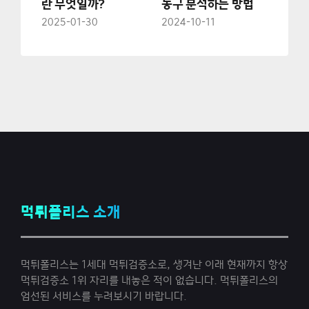
 무엇일까?
농구 분석하는 방법
집부터 변수사항
까지 분석의 모든
25-01-30
2024-10-11
2024-05-14
먹튀폴리스 소개
먹튀폴리스는 1세대 먹튀검증소로, 생겨난 이래 현재까지 항상
먹튀검증소 1위 자리를 내놓은 적이 없습니다. 먹튀폴리스의
엄선된 서비스를 누려보시기 바랍니다.